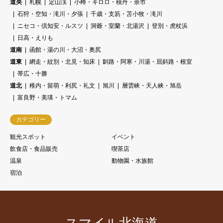
道央
札幌
定山渓
小樽・キロロ・積丹・余市
石狩・空知・滝川・夕張
千歳・支笏・苫小牧・滝川
ニセコ・倶知安・ルスツ
洞爺・室蘭・北湯沢
登別・虎杖浜
日高・えりも
道南
函館・湯の川・大沼・奥尻
道東
網走・紋別・北見・知床
釧路・阿寒・川湯・屈斜路・根室
帯広・十勝
道北
稚内・留萌・利尻・礼文
旭川
層雲峡・天人峡・旭岳
富良野・美瑛・トマム
カテゴリー
観光スポット
イベント
飲食店・食品販売
喫茶店
温泉
動物園・水族館
宿泊