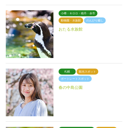
小樽・キロロ・積丹・余市
動物園・水族館
のんびり癒し
おたる水族館
札幌
観光スポット
ポートレートスポット
春の中島公園