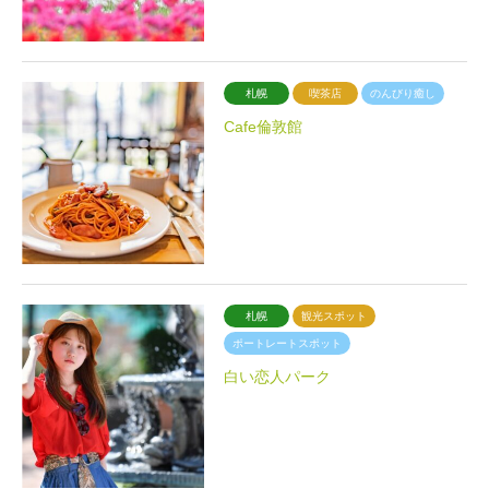
札幌
喫茶店
のんびり癒し
Cafe倫敦館
札幌
観光スポット
ポートレートスポット
白い恋人パーク