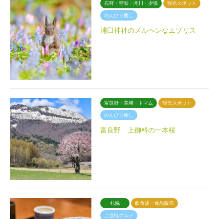
石狩・空知・滝川・夕張
観光スポット
のんびり癒し
浦臼神社のメルヘンなエゾリス
富良野・美瑛・トマム
観光スポット
のんびり癒し
富良野 上御料の一本桜
札幌
飲食店・食品販売
ご当地グルメ