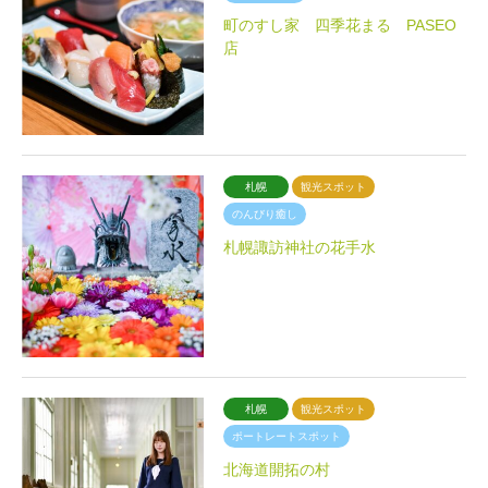
町のすし家 四季花まる PASEO
店
札幌
観光スポット
のんびり癒し
札幌諏訪神社の花手水
札幌
観光スポット
ポートレートスポット
北海道開拓の村