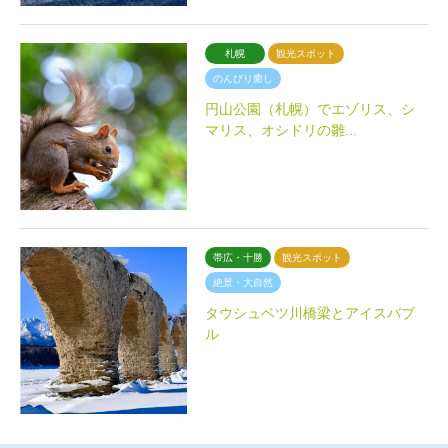
札幌
観光スポット
のんびり癒し
円山公園（札幌）でエゾリス、シ
マリス、オシドリの雛...
帯広・十勝
観光スポット
絶景・大自然
タウシュベツ川橋梁とアイスバブ
ル