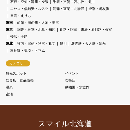
石狩・空知・滝川・夕張
千歳・支笏・苫小牧・滝川
ニセコ・倶知安・ルスツ
洞爺・室蘭・北湯沢
登別・虎杖浜
日高・えりも
道南
函館・湯の川・大沼・奥尻
道東
網走・紋別・北見・知床
釧路・阿寒・川湯・屈斜路・根室
帯広・十勝
道北
稚内・留萌・利尻・礼文
旭川
層雲峡・天人峡・旭岳
富良野・美瑛・トマム
カテゴリー
観光スポット
イベント
飲食店・食品販売
喫茶店
温泉
動物園・水族館
宿泊
スマイル北海道