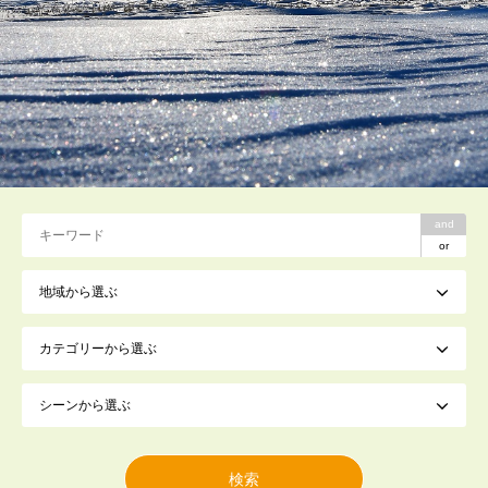
and
or