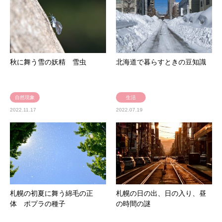
秋に舞う雪の妖精 雪虫
北海道で暮らすときの豆知識
自然現象
生活
2022.11.17
2022.07.19
札幌の初夏に舞う綿毛の正
札幌の日の出、日の入り、昼
体 ポプラの種子
の時間の謎