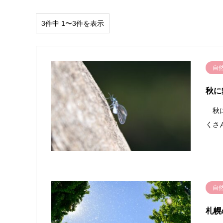
3件中 1〜3件を表示
自
秋に
秋に
くさ
自
札幌