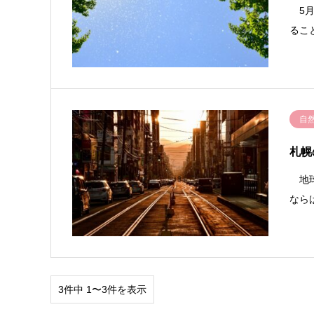
5月
るこ
自
札幌
地球
なら
3件中 1〜3件を表示