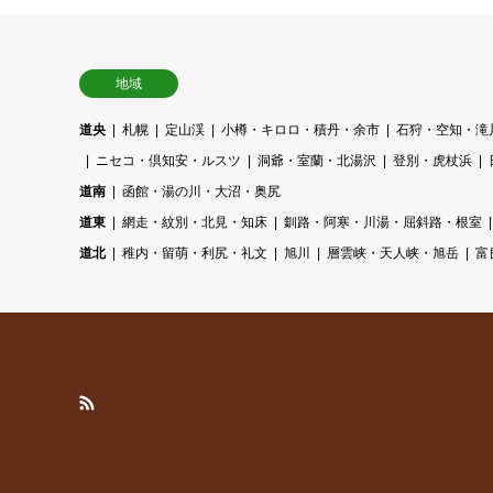
地域
道央
札幌
定山渓
小樽・キロロ・積丹・余市
石狩・空知・滝
ニセコ・倶知安・ルスツ
洞爺・室蘭・北湯沢
登別・虎杖浜
道南
函館・湯の川・大沼・奥尻
道東
網走・紋別・北見・知床
釧路・阿寒・川湯・屈斜路・根室
道北
稚内・留萌・利尻・礼文
旭川
層雲峡・天人峡・旭岳
富